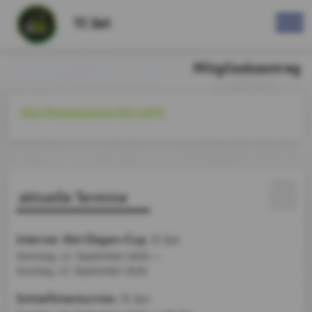
TC Zeil
Mitgliedsantrag
2024 Mitgliedsantrag NEU.pdf
aktuelle Termine
Interner Abt-Degen-Cup
, TC Zeil
Samstag, 12. September 2026
bis
Sonntag,
13. September 2026
Schleifchenturnier
, TC Zeil