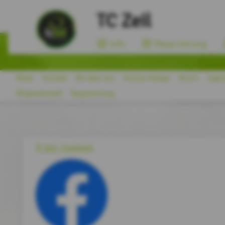
TC Zeil
Info
Reservierung
News
Kontakt
Wir über uns
Unsere Anlage
Verein
Juge
Mitgliedschaft
Registrierung
TC Zeil - Facebook