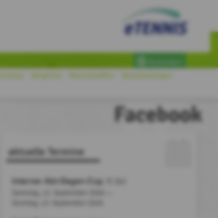
Anmelden
insshop
Wingfield
Mannschaften
Veranstaltungen
Facebook
aktuelle Termine
Interner Abt-Degen-Cup
, TC Zeil
Samstag, 12. September 2026
bis
Sonntag,
13. September 2026