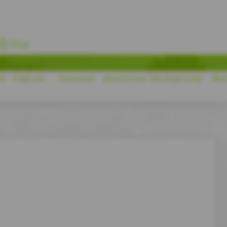
Shop
nd
Folge uns...
Downloads
Mixed Turnier "Abt-Degen-Cup"
Vere